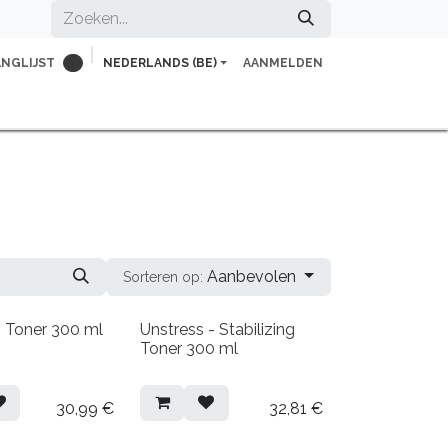
ANGLIJST
NEDERLANDS (BE)
AANMELDEN
0
herapeut
Voor professionals
Vacatures
Aanbevolen
Sorteren op:
us Toner 300 ml
Unstress - Stabilizing
Toner 300 ml
30,99
€
32,81
€