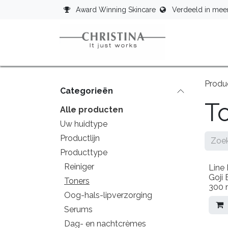
Overslaan naar inhoud
Award Winning Skincare
Verdeeld in mee
Star
Produ
Categorieën
T
Alle producten
Uw huidtype
Productlijn
Producttype
Reiniger
Line 
Goji 
Toners
300 
Oog-hals-lipverzorging
Serums
Dag- en nachtcrèmes