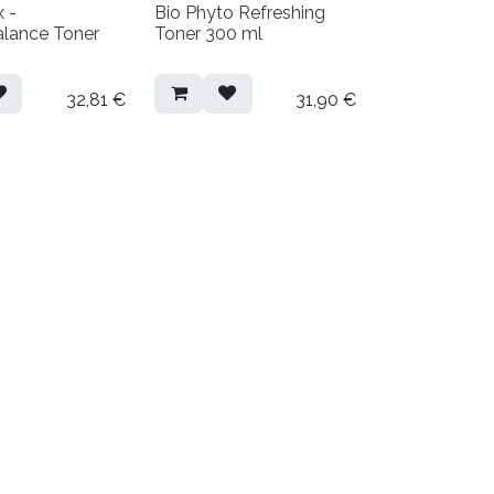
 -
Bio Phyto Refreshing
alance Toner
Toner 300 ml
32,81
€
31,90
€