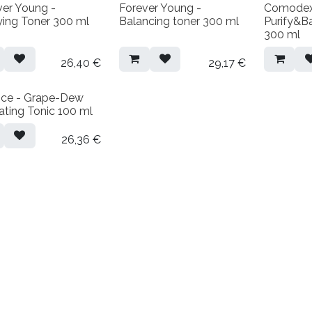
ver Young -
Forever Young -
Comodex
ying Toner 300 ml
Balancing toner 300 ml
Purify&B
300 ml
26,40
€
29,17
€
ce - Grape-Dew
ating Tonic 100 ml
26,36
€