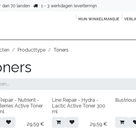
r dan 70 landen
1 - 3 werkdagen levertermijn
MIJN WINKELMANDJE
VER
L
tpagina
Shop
Lijnen
Over ons
Contact
Vind jouw t
cten
Producttype
Toners
oners
Repair - Nutrient -
Line Repair - Hydra -
Illustrio
Berries Active Toner
Lactic Active Toner 300
ml
ml
29,59
€
29,59
€