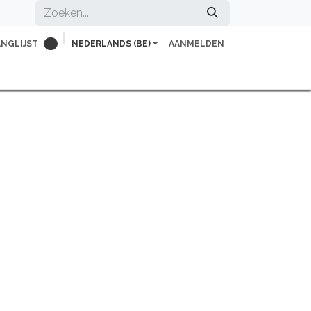
ANGLIJST
NEDERLANDS (BE)
AANMELDEN
0
herapeut
Voor professionals
Vacatures