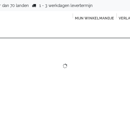
r dan 70 landen
1 - 3 werkdagen levertermijn
MIJN WINKELMANDJE
VER
L
tpagina
Shop
Lijnen
Over ons
Contact
Vind jouw t