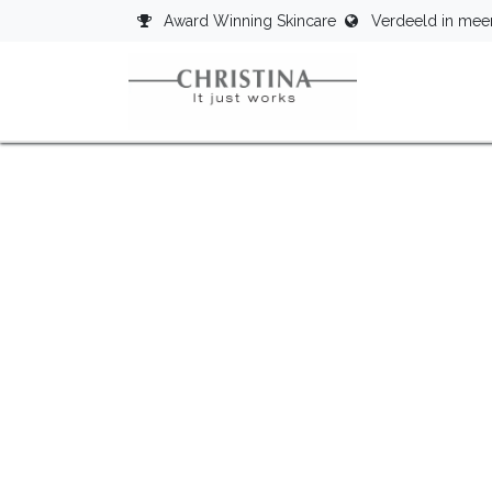
Overslaan naar inhoud
Award Winning Skincare
Verdeeld in mee
Star