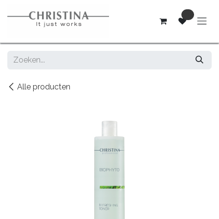
Overslaan naar inhoud
0
Alle producten