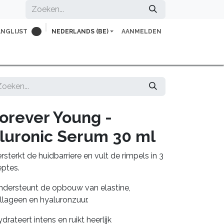
ANGLIJST
NEDERLANDS (BE)
AANMELDEN
0
herapeut
Voor professionals
Vacatures
orever Young -
luronic Serum 30 ml
ersterkt de huidbarriere en vult de rimpels in 3
eptes.
ndersteunt de opbouw van elastine,
llageen en hyaluron­zuur.
ydrateert intens en ruikt heerlijk