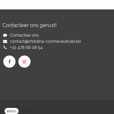
Contacteer ons gerust!
Contacteer ons
contact@christina-cosmeceuticals.be
+32 478 68 08 54​
or
- De #1
Open source e-commerce