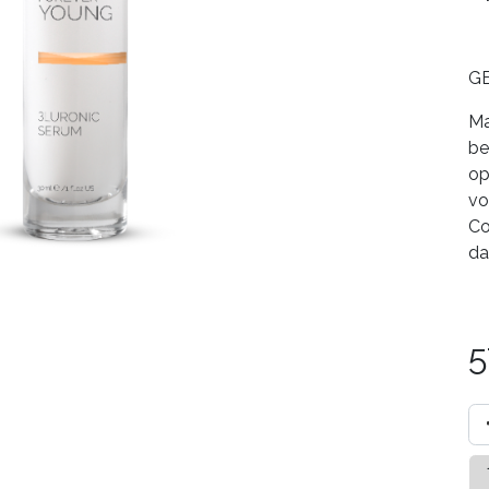
GE
Ma
be
op
vo
Co
da
5