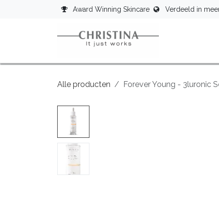
Overslaan naar inhoud
Award Winning Skincare
Verdeeld in mee
Star
Alle producten
Forever Young - 3luronic 