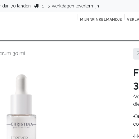
r dan 70 landen
1 - 3 werkdagen levertermijn
MIJN WINKELMANDJE
VER
L
tpagina
Shop
Lijnen
Over ons
Contact
Vind jouw t
Serum 30 ml
F
3
·V
di
·O
co
·H