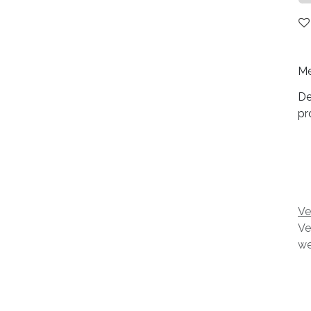
Me
De
pr
Ve
Ve
we